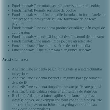
Fundamental: Ține minte setările permisiunilor de cookie
Fundamental: Permite sesiunile de cookie
Fundamental: Adună informațiile introduse în formularele de
contact pentru newsletter sau alte formulare de pe toate
paginile
Fundamental: Ține evidența produselor adăugate în coșul de
cumpărături
Fundamental: Autentifică logarea dvs. în contul de utilizator
Fundamental: Ține minte limba pe care ați selectat-o
Funcționalitate: Ține minte setările de social media
Funcționalitate: Ține minte țara și regiunea selectată
Acest site nu va
Analiză: Ține evidența paginilor vizitate și a interacțiunilor
întreprinse
Analiză: Ține evidența locației și regiunii baza pe numărul
dvs. de IP
Analiză: Ține evidența timpului petrecut pe fiecare pagină
Analiză: Crește calitatea datelor din funcția de statistică
Reclamă: Adaptarea informațiilor și reclamelor pe baza
intereselor dvs. de exemplu conform conținuturilor vizitate
anterior. (În prezent nu folosim targeting cookie-uri sau
cookie-uri de semnalare)