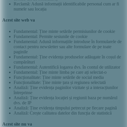
Reclamă: Adună informații identificabile personal cum ar fi
numele sau locația
Acest site web va
Fundamental: Ține minte setările permisiunilor de cookie
Fundamental: Permite sesiunile de cookie
Fundamental: Adună informațiile introduse în formularele de
contact pentru newsletter sau alte formulare de pe toate
paginile
Fundamental: Ține evidența produselor adăugate în coșul de
cumpărături
Fundamental: Autentifică logarea dvs. în contul de utilizator
Fundamental: Ține minte limba pe care ați selectat-o
Funcționalitate: Ține minte setările de social media
Funcționalitate: Ține minte țara și regiunea selectată
Analiză: Ține evidența paginilor vizitate și a interacțiunilor
întreprinse
Analiză: Ține evidența locației și regiunii baza pe numărul
dvs. de IP
Analiză: Ține evidența timpului petrecut pe fiecare pagină
Analiză: Crește calitatea datelor din funcția de statistică
Acest site nu va