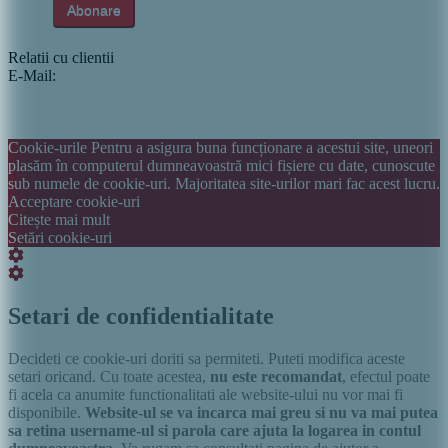
Relatii cu clientii
E-Mail:
info@italiastar.ro
Newsletter
Cataloage si brosuri
Termeni si conditii
Politica de confidentialitate
Cookie-urile Pentru a asigura buna funcționare a acestui site, uneori
plasăm în computerul dumneavoastră mici fișiere cu date, cunoscute
sub numele de cookie-uri. Majoritatea site-urilor mari fac acest lucru.
Acceptare cookie-uri
Citește mai mult
Setări cookie-uri
Setări
cookie
Setări
box
cookie
box
Setari de confidentialitate
Decideti ce cookie-uri doriti sa permiteti. Puteti modifica aceste
setari oricand. Cu toate acestea,
nu este recomandat
, efectul poate
fi acela ca anumite functionalitati ale website-ului nu vor mai fi
disponibile.
Website-ul se va incarca mai greu si nu va mai putea
sa retina username-ul si parola care ajuta la logarea in contul