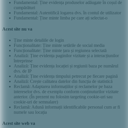
Fundamental: Ține evidența produselor adăugate în coșul de
cumpărături
Fundamental: Autentifică logarea dvs. în contul de utilizator
Fundamental: Ține minte limba pe care ați selectat-o
Acest site nu va
Ține minte detaliile de login
Funcționalitate: Ține minte setările de social media
Funcționalitate: Ține minte țara și regiunea selectată
Analiză: Ține evidența paginilor vizitate și a interacțiunilor
întreprinse
Analiză: Ține evidența locației și regiunii baza pe numărul
dvs. de IP
Analiză: Ține evidența timpului petrecut pe fiecare pagină
Analiză: Crește calitatea datelor din funcția de statistică
Reclamă: Adaptarea informațiilor și reclamelor pe baza
intereselor dvs. de exemplu conform conținuturilor vizitate
anterior. (În prezent nu folosim targeting cookie-uri sau
cookie-uri de semnalare)
Reclamă: Adună informații identificabile personal cum ar fi
numele sau locația
Acest site web va