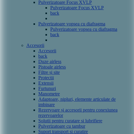
Pulverizatoare Focus XVLP
Pulverizatoare Focus XVLP
back
Pulverizatoare vopsea cu diafragma
Pulverizatoare vopsea cu diafragma
back
Accesorii
Accesorii
back
Duze airless
Pistoale airless
Filtre și site
Protectii
Extensii
Furtunuri
Manometre
Adaptoare, nipluri, elemente articulate de
imbinare
Rezervoare și accesorii pentru conexiunea
rezervoarelor
Solutii pentru curatare si lubrifiere
Pulverizatoare cu tambur
Suport transport si curatire