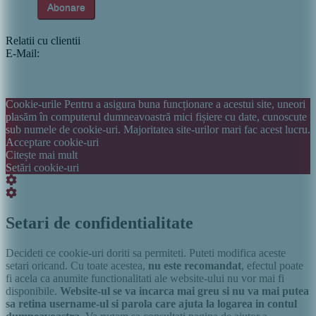
Relatii cu clientii
E-Mail:
info@italiastar.ro
Newsletter
Cataloage si brosuri
Termeni si conditii
Politica de confidentialitate
Cookie-urile Pentru a asigura buna funcționare a acestui site, uneori
plasăm în computerul dumneavoastră mici fișiere cu date, cunoscute
sub numele de cookie-uri. Majoritatea site-urilor mari fac acest lucru.
Acceptare cookie-uri
Citește mai mult
Setări cookie-uri
Setări
cookie
Setări
box
cookie
box
Setari de confidentialitate
Decideti ce cookie-uri doriti sa permiteti. Puteti modifica aceste
setari oricand. Cu toate acestea,
nu este recomandat
, efectul poate
fi acela ca anumite functionalitati ale website-ului nu vor mai fi
disponibile.
Website-ul se va incarca mai greu si nu va mai putea
sa retina username-ul si parola care ajuta la logarea in contul