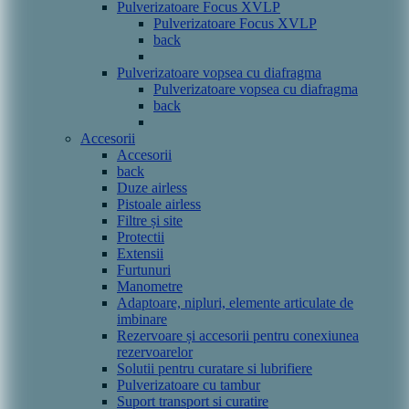
Pulverizatoare Focus XVLP
Pulverizatoare Focus XVLP
back
Pulverizatoare vopsea cu diafragma
Pulverizatoare vopsea cu diafragma
back
Accesorii
Accesorii
back
Duze airless
Pistoale airless
Filtre și site
Protectii
Extensii
Furtunuri
Manometre
Adaptoare, nipluri, elemente articulate de
imbinare
Rezervoare și accesorii pentru conexiunea
rezervoarelor
Solutii pentru curatare si lubrifiere
Pulverizatoare cu tambur
Suport transport si curatire