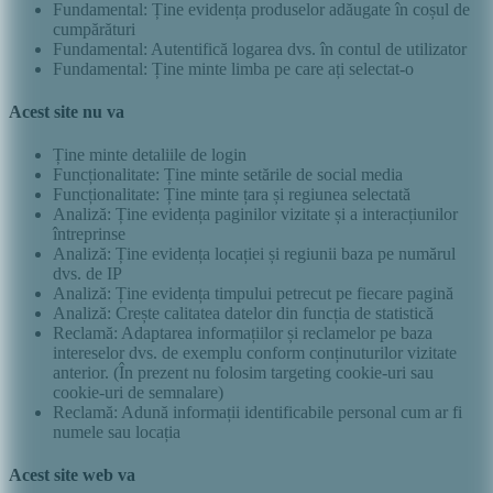
Fundamental: Ține evidența produselor adăugate în coșul de
cumpărături
Fundamental: Autentifică logarea dvs. în contul de utilizator
Fundamental: Ține minte limba pe care ați selectat-o
Acest site nu va
Ține minte detaliile de login
Funcționalitate: Ține minte setările de social media
Funcționalitate: Ține minte țara și regiunea selectată
Analiză: Ține evidența paginilor vizitate și a interacțiunilor
întreprinse
Analiză: Ține evidența locației și regiunii baza pe numărul
dvs. de IP
Analiză: Ține evidența timpului petrecut pe fiecare pagină
Analiză: Crește calitatea datelor din funcția de statistică
Reclamă: Adaptarea informațiilor și reclamelor pe baza
intereselor dvs. de exemplu conform conținuturilor vizitate
anterior. (În prezent nu folosim targeting cookie-uri sau
cookie-uri de semnalare)
Reclamă: Adună informații identificabile personal cum ar fi
numele sau locația
Acest site web va