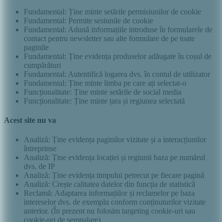
Fundamental: Ține minte setările permisiunilor de cookie
Fundamental: Permite sesiunile de cookie
Fundamental: Adună informațiile introduse în formularele de
contact pentru newsletter sau alte formulare de pe toate
paginile
Fundamental: Ține evidența produselor adăugate în coșul de
cumpărături
Fundamental: Autentifică logarea dvs. în contul de utilizator
Fundamental: Ține minte limba pe care ați selectat-o
Funcționalitate: Ține minte setările de social media
Funcționalitate: Ține minte țara și regiunea selectată
Acest site nu va
Analiză: Ține evidența paginilor vizitate și a interacțiunilor
întreprinse
Analiză: Ține evidența locației și regiunii baza pe numărul
dvs. de IP
Analiză: Ține evidența timpului petrecut pe fiecare pagină
Analiză: Crește calitatea datelor din funcția de statistică
Reclamă: Adaptarea informațiilor și reclamelor pe baza
intereselor dvs. de exemplu conform conținuturilor vizitate
anterior. (În prezent nu folosim targeting cookie-uri sau
cookie-uri de semnalare)