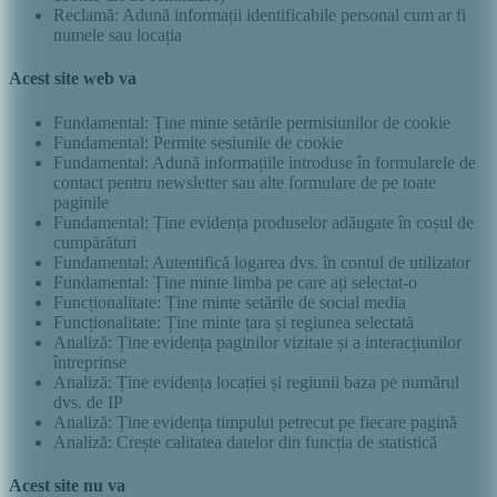
Reclamă: Adună informații identificabile personal cum ar fi
numele sau locația
Acest site web va
Fundamental: Ține minte setările permisiunilor de cookie
Fundamental: Permite sesiunile de cookie
Fundamental: Adună informațiile introduse în formularele de
contact pentru newsletter sau alte formulare de pe toate
paginile
Fundamental: Ține evidența produselor adăugate în coșul de
cumpărături
Fundamental: Autentifică logarea dvs. în contul de utilizator
Fundamental: Ține minte limba pe care ați selectat-o
Funcționalitate: Ține minte setările de social media
Funcționalitate: Ține minte țara și regiunea selectată
Analiză: Ține evidența paginilor vizitate și a interacțiunilor
întreprinse
Analiză: Ține evidența locației și regiunii baza pe numărul
dvs. de IP
Analiză: Ține evidența timpului petrecut pe fiecare pagină
Analiză: Crește calitatea datelor din funcția de statistică
Acest site nu va