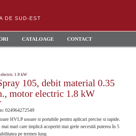
A DE SUD-EST
ORI
CATALOAGE
CONTACT
 electric 1.8 kW
pray 105, debit material 0.35
n., motor electric 1.8 kW
us: 024964272549
toare HVLP usoare si portabile pentru aplicari precise si rapide.
e mai mari care implică acoperiri mai grele necesită puterea în 5
iabilitatea pe termen lung