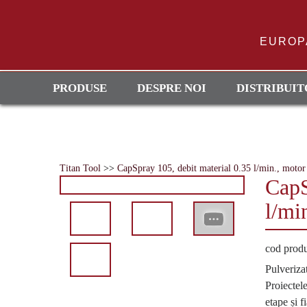
Skip
to
content
EUROP
PRODUSE
DESPRE NOI
DISTRIBUIT
Titan Tool
>>
CapSpray 105, debit material 0.35 l/min., motor
CapS
l/mi
cod prod
Pulveriza
Proiectel
etape și f