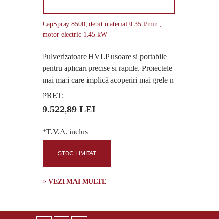
CapSpray 8500, debit material 0.35 l/min.,
motor electric 1.45 kW
Pulverizatoare HVLP usoare si portabile
pentru aplicari precise si rapide. Proiectele
mai mari care implică acoperiri mai grele n
...
PRET:
9.522,89 LEI
*T.V.A. inclus
STOC LIMITAT
> VEZI MAI MULTE