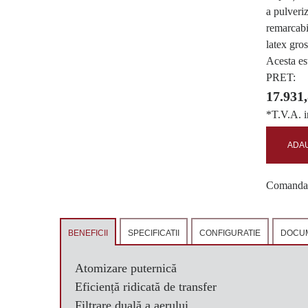
a pulveri
remarcabi
latex gros
Acesta est
PRET:
17.931
*T.V.A. i
ADAU
Comanda c
BENEFICII
SPECIFICATII
CONFIGURATIE
DOCUM
Atomizare puternică
Eficiență ridicată de transfer
Filtrare duală a aerului