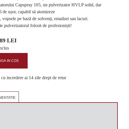
zatorului Capspray 105, un pulverizator HVLP solid, dar
l de ușor, capabil să atomizeze
, vopsele pe bază de solvenți, emailuri sau lacuri.
e pulverizatorul folosit de profesioniști!
,89 LEI
nclus
GA IN COS
u incredere ai 14 zile drept de retur
ENTATIE