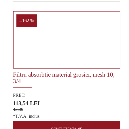
--162 %
Filtru absorbtie material grosier, mesh 10,
3/4
PRET:
113,54 LEI
43,30
*T.V.A. inclus