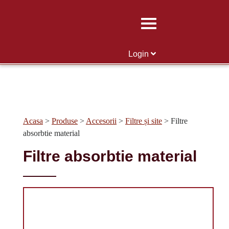
Skip
to
content
Login
Acasa
>
Produse
>
Accesorii
>
Filtre și site
>
Filtre
absorbtie material
Filtre absorbtie material