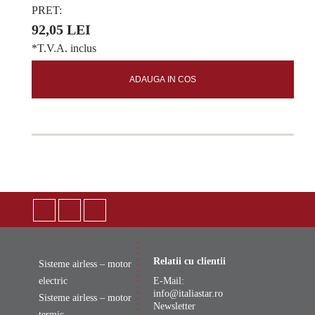
PRET:
92,05 LEI
*T.V.A. inclus
ADAUGA IN COS
Relatii cu clientii
Sisteme airless – motor
electric
E-Mail:
info@italiastar.ro
Sisteme airless – motor
Newsletter
termic