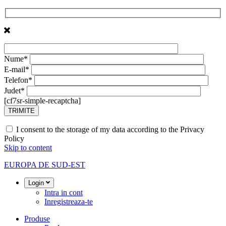
Nume*
E-mail*
Telefon*
Judet*
[cf7sr-simple-recaptcha]
I consent to the storage of my data according to the Privacy
Policy
Skip to content
EUROPA DE SUD-EST
Login
Intra in cont
Inregistreaza-te
Produse