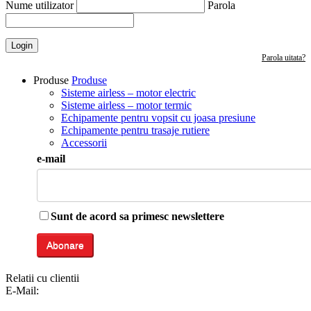
Nume utilizator
Parola
Login
Parola uitata?
Produse
Produse
Sisteme airless – motor electric
Sisteme airless – motor termic
Echipamente pentru vopsit cu joasa presiune
Echipamente pentru trasaje rutiere
Accessorii
e-mail
Sunt de acord sa primesc newslettere
Relatii cu clientii
E-Mail:
info@italiastar.ro