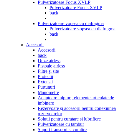
Pulverizatoare Focus XVLP
Pulverizatoare Focus XVLP
back
Pulverizatoare vopsea cu diafragma
Pulverizatoare vopsea cu diafragma
back
Accesorii
Accesorii
back
Duze airless
Pistoale airless
Filtre și site
Protectii
Extensii
Furtunuri
Manometre
Adaptoare, nipluri, elemente articulate de
imbinare
Rezervoare și accesorii pentru conexiunea
rezervoarelor
Solutii pentru curatare si lubrifiere
Pulverizatoare cu tambur
Suport transport si curatire