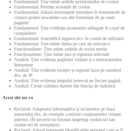
Fundamental: Ține minte setările permisiunilor de cookie
Fundamental: Permite sesiunile de cookie
Fundamental: Adună informațiile introduse în formularele de
contact pentru newsletter sau alte formulare de pe toate
paginile
Fundamental: Ține evidența produselor adăugate în coșul de
cumpărături
Fundamental: Autentifică logarea dvs. în contul de utilizator
Fundamental: Ține minte limba pe care ați selectat-o
Funcționalitate: Ține minte setările de social media
Funcționalitate: Ține minte țara și regiunea selectată
Analiză: Ține evidența paginilor vizitate și a interacțiunilor
întreprinse
Analiză: Ține evidența locației și regiunii baza pe numărul
dvs. de IP
Analiză: Ține evidența timpului petrecut pe fiecare pagină
Analiză: Crește calitatea datelor din funcția de statistică
Acest site nu va
Reclamă: Adaptarea informațiilor și reclamelor pe baza
intereselor dvs. de exemplu conform conținuturilor vizitate
anterior. (În prezent nu folosim targeting cookie-uri sau
cookie-uri de semnalare)
Reclamă: Adună informații identificabile personal cum ar fi