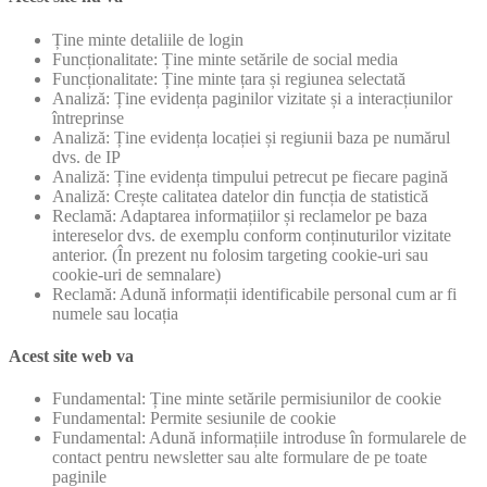
Ține minte detaliile de login
Funcționalitate: Ține minte setările de social media
Funcționalitate: Ține minte țara și regiunea selectată
Analiză: Ține evidența paginilor vizitate și a interacțiunilor
întreprinse
Analiză: Ține evidența locației și regiunii baza pe numărul
dvs. de IP
Analiză: Ține evidența timpului petrecut pe fiecare pagină
Analiză: Crește calitatea datelor din funcția de statistică
Reclamă: Adaptarea informațiilor și reclamelor pe baza
intereselor dvs. de exemplu conform conținuturilor vizitate
anterior. (În prezent nu folosim targeting cookie-uri sau
cookie-uri de semnalare)
Reclamă: Adună informații identificabile personal cum ar fi
numele sau locația
Acest site web va
Fundamental: Ține minte setările permisiunilor de cookie
Fundamental: Permite sesiunile de cookie
Fundamental: Adună informațiile introduse în formularele de
contact pentru newsletter sau alte formulare de pe toate
paginile