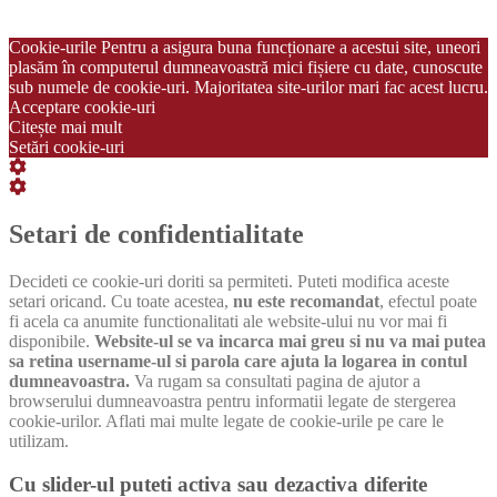
Newsletter
Cataloage si brosuri
Termeni si conditii
Politica de confidentialitate
Cookie-urile Pentru a asigura buna funcționare a acestui site, uneori
plasăm în computerul dumneavoastră mici fișiere cu date, cunoscute
sub numele de cookie-uri. Majoritatea site-urilor mari fac acest lucru.
Acceptare cookie-uri
Citește mai mult
Setări cookie-uri
Setări
cookie
Setări
box
cookie
box
Setari de confidentialitate
Decideti ce cookie-uri doriti sa permiteti. Puteti modifica aceste
setari oricand. Cu toate acestea,
nu este recomandat
, efectul poate
fi acela ca anumite functionalitati ale website-ului nu vor mai fi
disponibile.
Website-ul se va incarca mai greu si nu va mai putea
sa retina username-ul si parola care ajuta la logarea in contul
dumneavoastra.
Va rugam sa consultati pagina de ajutor a
browserului dumneavoastra pentru informatii legate de stergerea
cookie-urilor. Aflati mai multe legate de cookie-urile pe care le
utilizam.
Cu slider-ul puteti activa sau dezactiva diferite