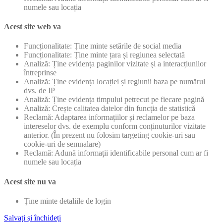
numele sau locația
Acest site web va
Funcționalitate: Ține minte setările de social media
Funcționalitate: Ține minte țara și regiunea selectată
Analiză: Ține evidența paginilor vizitate și a interacțiunilor
întreprinse
Analiză: Ține evidența locației și regiunii baza pe numărul
dvs. de IP
Analiză: Ține evidența timpului petrecut pe fiecare pagină
Analiză: Crește calitatea datelor din funcția de statistică
Reclamă: Adaptarea informațiilor și reclamelor pe baza
intereselor dvs. de exemplu conform conținuturilor vizitate
anterior. (În prezent nu folosim targeting cookie-uri sau
cookie-uri de semnalare)
Reclamă: Adună informații identificabile personal cum ar fi
numele sau locația
Acest site nu va
Ține minte detaliile de login
Salvați și închideți