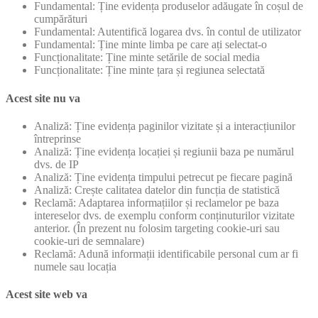
Fundamental: Ține evidența produselor adăugate în coșul de
cumpărături
Fundamental: Autentifică logarea dvs. în contul de utilizator
Fundamental: Ține minte limba pe care ați selectat-o
Funcționalitate: Ține minte setările de social media
Funcționalitate: Ține minte țara și regiunea selectată
Acest site nu va
Analiză: Ține evidența paginilor vizitate și a interacțiunilor
întreprinse
Analiză: Ține evidența locației și regiunii baza pe numărul
dvs. de IP
Analiză: Ține evidența timpului petrecut pe fiecare pagină
Analiză: Crește calitatea datelor din funcția de statistică
Reclamă: Adaptarea informațiilor și reclamelor pe baza
intereselor dvs. de exemplu conform conținuturilor vizitate
anterior. (În prezent nu folosim targeting cookie-uri sau
cookie-uri de semnalare)
Reclamă: Adună informații identificabile personal cum ar fi
numele sau locația
Acest site web va