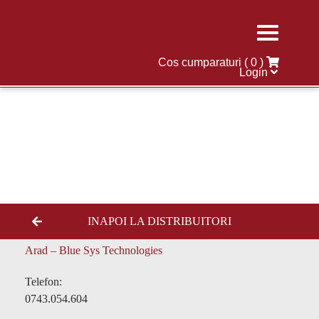
Skip
to
content
Cos cumparaturi
( 0 )
Login
INAPOI LA DISTRIBUITORI
Arad – Blue Sys Technologies
Telefon:
0743.054.604