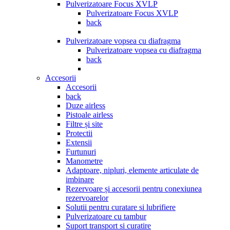
Pulverizatoare Focus XVLP
Pulverizatoare Focus XVLP
back
Pulverizatoare vopsea cu diafragma
Pulverizatoare vopsea cu diafragma
back
Accesorii
Accesorii
back
Duze airless
Pistoale airless
Filtre și site
Protectii
Extensii
Furtunuri
Manometre
Adaptoare, nipluri, elemente articulate de
imbinare
Rezervoare și accesorii pentru conexiunea
rezervoarelor
Solutii pentru curatare si lubrifiere
Pulverizatoare cu tambur
Suport transport si curatire