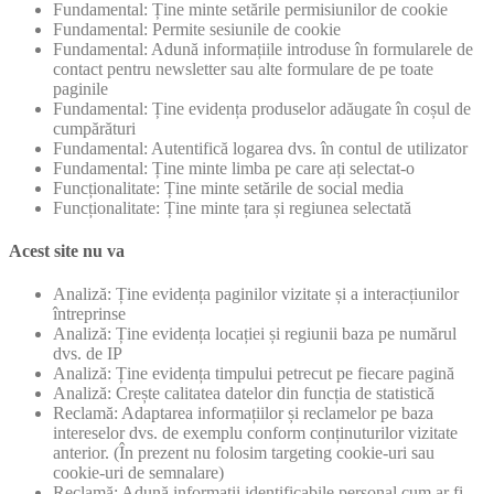
Fundamental: Ține minte setările permisiunilor de cookie
Fundamental: Permite sesiunile de cookie
Fundamental: Adună informațiile introduse în formularele de
contact pentru newsletter sau alte formulare de pe toate
paginile
Fundamental: Ține evidența produselor adăugate în coșul de
cumpărături
Fundamental: Autentifică logarea dvs. în contul de utilizator
Fundamental: Ține minte limba pe care ați selectat-o
Funcționalitate: Ține minte setările de social media
Funcționalitate: Ține minte țara și regiunea selectată
Acest site nu va
Analiză: Ține evidența paginilor vizitate și a interacțiunilor
întreprinse
Analiză: Ține evidența locației și regiunii baza pe numărul
dvs. de IP
Analiză: Ține evidența timpului petrecut pe fiecare pagină
Analiză: Crește calitatea datelor din funcția de statistică
Reclamă: Adaptarea informațiilor și reclamelor pe baza
intereselor dvs. de exemplu conform conținuturilor vizitate
anterior. (În prezent nu folosim targeting cookie-uri sau
cookie-uri de semnalare)
Reclamă: Adună informații identificabile personal cum ar fi