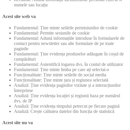
numele sau locația
Acest site web va
Fundamental: Ține minte setările permisiunilor de cookie
Fundamental: Permite sesiunile de cookie
Fundamental: Adună informațiile introduse în formularele de
contact pentru newsletter sau alte formulare de pe toate
paginile
Fundamental: Ține evidența produselor adăugate în coșul de
cumpărături
Fundamental: Autentifică logarea dvs. în contul de utilizator
Fundamental: Ține minte limba pe care ați selectat-o
Funcționalitate: Ține minte setările de social media
Funcționalitate: Ține minte țara și regiunea selectată
Analiză: Ține evidența paginilor vizitate și a interacțiunilor
întreprinse
Analiză: Ține evidența locației și regiunii baza pe numărul
dvs. de IP
Analiză: Ține evidența timpului petrecut pe fiecare pagină
Analiză: Crește calitatea datelor din funcția de statistică
Acest site nu va