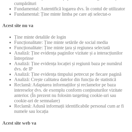
cumpărături
Fundamental: Autentifică logarea dvs. în contul de utilizator
Fundamental: Ține minte limba pe care ați selectat-o
Acest site nu va
Ține minte detaliile de login
Funcționalitate: Ține minte setările de social media
Funcționalitate: Ține minte țara și regiunea selectată
Analiză: Ține evidența paginilor vizitate și a interacțiunilor
întreprinse
Analiză: Ține evidența locației și regiunii baza pe numărul
dvs. de IP
Analiză: Ține evidența timpului petrecut pe fiecare pagină
Analiză: Crește calitatea datelor din funcția de statistică
Reclamă: Adaptarea informațiilor și reclamelor pe baza
intereselor dvs. de exemplu conform conținuturilor vizitate
anterior. (În prezent nu folosim targeting cookie-uri sau
cookie-uri de semnalare)
Reclamă: Adună informații identificabile personal cum ar fi
numele sau locația
Acest site web va