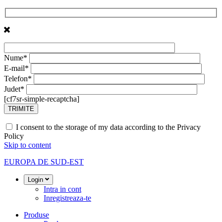
Nume*
E-mail*
Telefon*
Judet*
[cf7sr-simple-recaptcha]
I consent to the storage of my data according to the Privacy
Policy
Skip to content
EUROPA DE SUD-EST
Login
Intra in cont
Inregistreaza-te
Produse