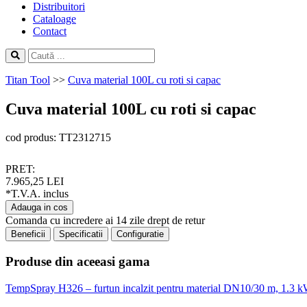
Distribuitori
Cataloage
Contact
Titan Tool
>>
Cuva material 100L cu roti si capac
Cuva material 100L cu roti si capac
cod produs: TT2312715
PRET:
7.965,25 LEI
*T.V.A. inclus
Adauga in cos
Comanda cu incredere ai 14 zile drept de retur
Beneficii
Specificatii
Configuratie
Produse din aceeasi gama
TempSpray H326 – furtun incalzit pentru material DN10/30 m, 1.3 