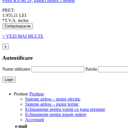
Pistol RX-80 2F, tragaci pentru 2 degete
PRET:
1.955,11 LEI
*T.V.A. inclus
Contacteaza-ne
> VEZI MAI MULTE
x
Autentificare
Nume utilizator
Parola
Login
Produse
Produse
Sisteme airless – motor electric
Sisteme airless – motor termic
Echipamente pentru vopsit cu joasa presiune
Echipamente pentru trasaje rutiere
Accessorii
e-mail