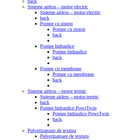
back
Sisteme airless – motor electric
Sisteme airless – motor electric
back
Pompe cu piston
Pompe cu piston
back
Pompe hidraulice
Pompe hidraulice
back
Pompe cu membrane
Pompe cu membrane
back
Sisteme airless – motor termic
Sisteme airless – motor termic
back
Pompe hidraulice PowrTwin
Pompe hidraulice PowrTwin
back
Pulverizatoare de textura
Pulverizatoare de textura