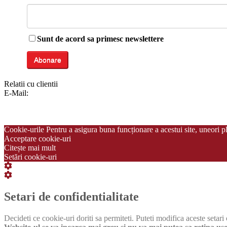
Sunt de acord sa primesc newslettere
Relatii cu clientii
E-Mail:
info@italiastar.ro
Newsletter
Cataloage si brosuri
Termeni si conditii
Politica de confidentialitate
Cookie-urile Pentru a asigura buna funcționare a acestui site, uneori 
Acceptare cookie-uri
Citește mai mult
Setări cookie-uri
Setări
cookie
Setări
box
cookie
box
Setari de confidentialitate
Decideti ce cookie-uri doriti sa permiteti. Puteti modifica aceste setar