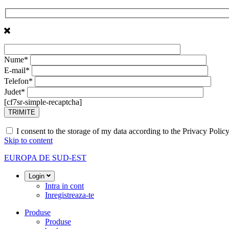
Nume*
E-mail*
Telefon*
Judet*
[cf7sr-simple-recaptcha]
I consent to the storage of my data according to the Privacy Polic
Skip to content
EUROPA DE SUD-EST
Login
Intra in cont
Inregistreaza-te
Produse
Produse