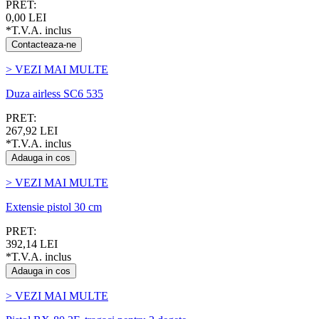
PRET:
0,00 LEI
*T.V.A. inclus
Contacteaza-ne
> VEZI MAI MULTE
Duza airless SC6 535
PRET:
267,92 LEI
*T.V.A. inclus
Adauga in cos
> VEZI MAI MULTE
Extensie pistol 30 cm
PRET:
392,14 LEI
*T.V.A. inclus
Adauga in cos
> VEZI MAI MULTE