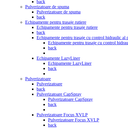
back
Pulverizatoare de spuma
Pulverizatoare de spuma
back
Echipamente pentru trasaje rutiere
Echipamente pentru trasaje rutiere
back
Echipamente pentru trasaje cu control hidraulic al p
Echipamente pentru trasaje cu control hidraul
back
Echipamente LazyLiner
Echipamente LazyLiner
back
Pulverizatoare
Pulverizatoare
back
Pulverizatoare CapSpray
Pulverizatoare CapSpray
back
Pulverizatoare Focus XVLP
Pulverizatoare Focus XVLP
back