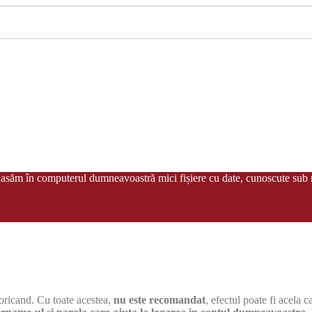
plasăm în computerul dumneavoastră mici fișiere cu date, cunoscute sub n
i oricand. Cu toate acestea,
nu este recomandat
, efectul poate fi acela 