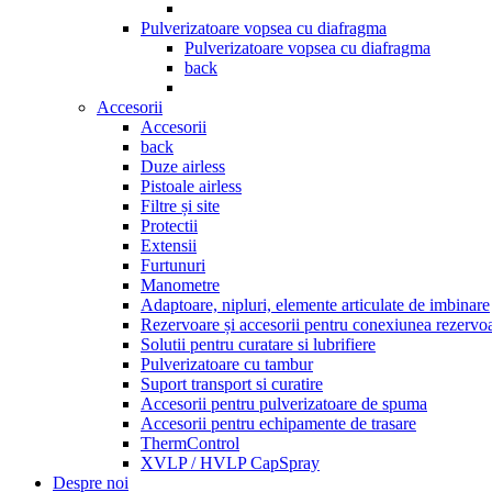
Pulverizatoare vopsea cu diafragma
Pulverizatoare vopsea cu diafragma
back
Accesorii
Accesorii
back
Duze airless
Pistoale airless
Filtre și site
Protectii
Extensii
Furtunuri
Manometre
Adaptoare, nipluri, elemente articulate de imbinare
Rezervoare și accesorii pentru conexiunea rezervoa
Solutii pentru curatare si lubrifiere
Pulverizatoare cu tambur
Suport transport si curatire
Accesorii pentru pulverizatoare de spuma
Accesorii pentru echipamente de trasare
ThermControl
XVLP / HVLP CapSpray
Despre noi