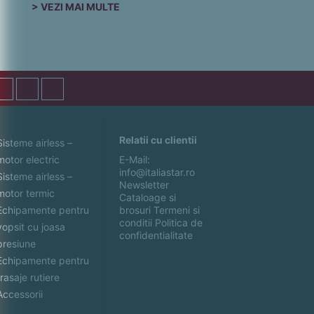
> VEZI MAI MULTE
Relatii cu clientii
Sisteme airless –
motor electric
E-Mail:
info@italiastar.ro
Sisteme airless –
Newsletter
motor termic
Cataloage si
Echipamente pentru
brosuri
Termeni si
conditii
Politica de
vopsit cu joasa
confidentialitate
presiune
Echipamente pentru
trasaje rutiere
Accessorii