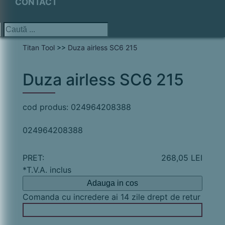
CONTACT
Titan Tool
>>
Duza airless SC6 215
Duza airless SC6 215
cod produs: 024964208388
024964208388
PRET:
268,05 LEI
*T.V.A. inclus
Adauga in cos
Comanda cu incredere ai 14 zile drept de retur