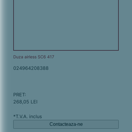
Duza airless SC6 417
024964208388
PRET:
268,05 LEI
*T.V.A. inclus
Contacteaza-ne