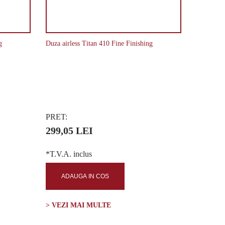
g
Duza airless Titan 410 Fine Finishing
PRET:
299,05 LEI
*T.V.A. inclus
ADAUGA IN COS
> VEZI MAI MULTE