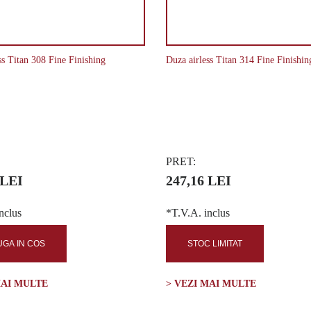
ss Titan 308 Fine Finishing
Duza airless Titan 314 Fine Finishin
PRET:
 LEI
247,16 LEI
nclus
*T.V.A. inclus
GA IN COS
STOC LIMITAT
MAI MULTE
> VEZI MAI MULTE