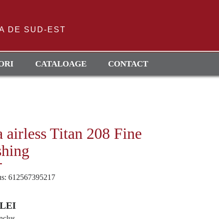
A DE SUD-EST
ORI
CATALOAGE
CONTACT
 airless Titan 208 Fine
shing
us: 612567395217
 LEI
nclus