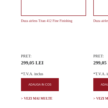
Duza airless Titan 412 Fine Finishing
Duza airle
PRET:
PRET:
299,05 LEI
299,05
*T.V.A. inclus
*T.V.A. i
ADAUGA IN COS
ADAU
> VEZI MAI MULTE
> VEZI 