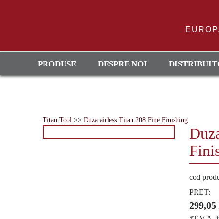
Skip
to
content
EUROP
PRODUSE
DESPRE NOI
DISTRIBUIT
Titan Tool
>>
Duza airless Titan 208 Fine Finishing
Duza
Fini
cod prod
PRET:
299,05
*T.V.A. i