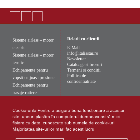
Relatii cu clientii
Sisteme airless – motor
electric
E-Mail:
info@italiastar.ro
Sisteme airless – motor
Newsletter
termic
Cataloage si brosuri
Echipamente pentru
Termeni si conditii
Politica de
vopsit cu joasa presiune
confidentialitate
Echipamente pentru
trasaje rutiere
Accessorii
Cookie-urile Pentru a asigura buna funcționare a acestui
site, uneori plasăm în computerul dumneavoastră mici
fișiere cu date, cunoscute sub numele de cookie-uri.
Majoritatea site-urilor mari fac acest lucru.
Sunt de acord sa