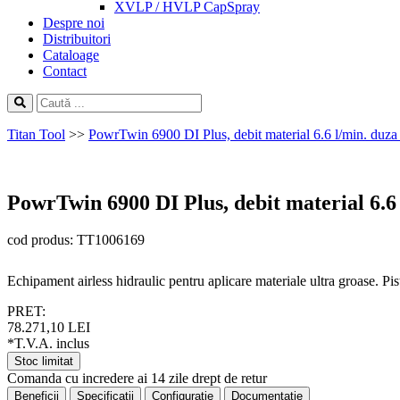
XVLP / HVLP CapSpray
Despre noi
Distribuitori
Cataloage
Contact
Titan Tool
>>
PowrTwin 6900 DI Plus, debit material 6.6 l/min. duza
PowrTwin 6900 DI Plus, debit material 6.6
cod produs: TT1006169
Echipament airless hidraulic pentru aplicare materiale ultra groase. P
PRET:
78.271,10 LEI
*T.V.A. inclus
Stoc limitat
Comanda cu incredere ai 14 zile drept de retur
Beneficii
Specificatii
Configuratie
Documentatie