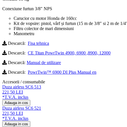
Conexiune furtun
3/8" NPS
Carucior cu motor Honda de 160cc
Kit de vopsire: pistol, vârf și furtun (15 m de 3/8″ si 2 m de 1/4
Filtru colector de mari dimensiuni
Manometru
Descarcă:
Fisa tehnica
Descarcă:
CE Titan PowrTwin 4900, 6900 ,8900, 12000
Descarcă:
Manual de utilizare
Descarcă:
PowrTwin™ 6900 DI Plus Manual en
Accesorii / consumabile
Duza airless SC6 513
221,50 LEI
*T.V.A. inclus
Adauga in cos
Duza airless SC6 521
221,50 LEI
*T.V.A. inclus
Adauga in cos