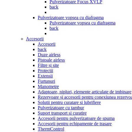
Pulverizatoare Focus XVLP
back
Pulverizatoare vopsea cu diafragma
Pulverizatoare vopsea cu diafragma
back
Accesorii
Accesorii
back
Duze airless
Pistoale airless
Filtre și site
Protectii
Extensii
Furtunuri
Manometre
Adaptoare, nipluri, elemente articulate de imbinare
Rezervoare și accesorii pentru conexiunea rezervoa
Solutii pentru curatare si lubrifiere
Pulverizatoare cu tambur
Suport transport si curatire
Accesorii pentru pulverizatoare de spuma
Accesorii pentru echipamente de trasare
ThermControl