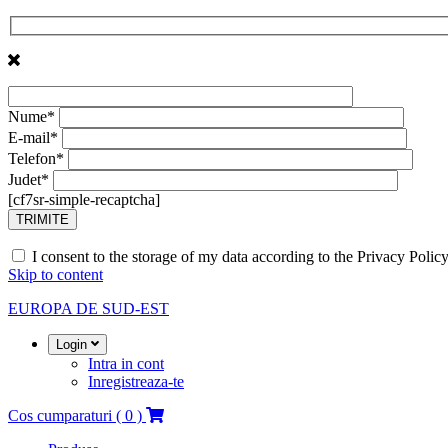
Nume*
E-mail*
Telefon*
Judet*
[cf7sr-simple-recaptcha]
I consent to the storage of my data according to the Privacy Polic
Skip to content
EUROPA DE SUD-EST
Login
Intra in cont
Inregistreaza-te
Cos cumparaturi
( 0 )