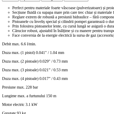
Perfect pentru materiale foarte vâscoase (pulverizatoare) și pro
Secțiune fluidă cu supapa mare prin care trec chiar și materiale 
Reglare extrem de robustă a presiunii hidraulice – fără compone
Pistoanele cu înveliș special și cilindrii pompei garantează o dur
Prin folosirea pistoanelor lente, cu cursă lungă se asigură o dura
Cărucior robust, ajustabil în înălțime și cu manere pentru transp
Face conversia de la energie electrică la sursa de gaz (accesoriu
Debit max.
6.6 l/min.
Duza max. (1 pistol)
0.041" / 1.04 mm
Duza max. (2 pistoale)
0.029" / 0.73 mm
Duza max. (3 pistoale)
0.021” / 0.53 mm
Duza max. (4 pistoale)
0.017” / 0.43 mm
Presiune max.
228 bar
Lungime max. a furtunului
150 m
Motor electric
3.1 kW
Greutate
93 kg