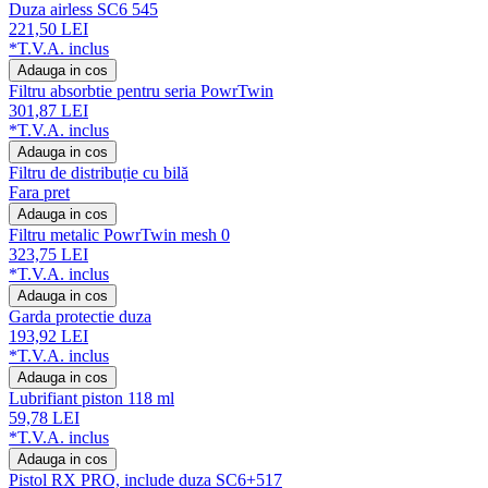
Duza airless SC6 545
221,50 LEI
*T.V.A. inclus
Adauga in cos
Filtru absorbtie pentru seria PowrTwin
301,87 LEI
*T.V.A. inclus
Adauga in cos
Filtru de distribuție cu bilă
Fara pret
Adauga in cos
Filtru metalic PowrTwin mesh 0
323,75 LEI
*T.V.A. inclus
Adauga in cos
Garda protectie duza
193,92 LEI
*T.V.A. inclus
Adauga in cos
Lubrifiant piston 118 ml
59,78 LEI
*T.V.A. inclus
Adauga in cos
Pistol RX PRO, include duza SC6+517