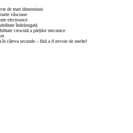
iecte de mari dimensiuni
foarte vâscoase
nte electronice
abilitate îndelungată
bilitate crescută a părților mecanice
ort
) în câteva secunde – fără a fi nevoie de unelte!