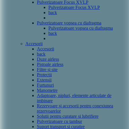
Pulverizatoare Focus XVLP
Pulverizatoare Focus XVLP
back
Pulverizatoare vopsea cu diafragma
Pulverizatoare vopsea cu diafragma
back
Accesorii
Accesorii
back
Duze airless
Pistoale airless
Filtre și site
Protectii
Extensii
Furtunuri
Manometre
Adaptoare, nipluri, elemente articulate de
imbinare
Rezervoare și accesorii pentru conexiunea
rezervoarelor
Solutii pentru curatare si lubrifiere
Pulverizatoare cu tambur
Suport transport si curatire