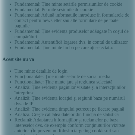
Fundamental: Ține minte setările permisiunilor de cookie
Fundamental: Permite sesiunile de cookie
Fundamental: Adună informațiile introduse în formularele de
contact pentru newsletter sau alte formulare de pe toate
paginile
Fundamental: Ține evidența produselor adăugate în coșul de
cumpărături
Fundamental: Autentifică logarea dvs. în contul de utilizator
Fundamental: Ține minte limba pe care ați selectat-o
Acest site nu va
Ține minte detaliile de login
Funcționalitate: Ține minte setările de social media
Funcționalitate: Ține minte țara și regiunea selectată
Analiză: Ține evidența paginilor vizitate și a interacțiunilor
întreprinse
Analiză: Ține evidența locației și regiunii baza pe numărul
dvs. de IP
Analiză: Ține evidența timpului petrecut pe fiecare pagină
Analiză: Crește calitatea datelor din funcția de statistică
Reclamă: Adaptarea informațiilor și reclamelor pe baza
intereselor dvs. de exemplu conform conținuturilor vizitate
anterior. (În prezent nu folosim targeting cookie-uri sau