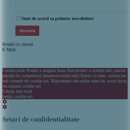
Sunt de acord sa primesc newslettere
Relatii cu clientii
E-Mail:
info@italiastar.ro
Newsletter
Cataloage si brosuri
Termeni si conditii
Politica de confidentialitate
Cookie-urile Pentru a asigura buna funcționare a acestui site, uneori
plasăm în computerul dumneavoastră mici fișiere cu date, cunoscute
sub numele de cookie-uri. Majoritatea site-urilor mari fac acest lucru.
Acceptare cookie-uri
Citește mai mult
Setări cookie-uri
Setări
cookie
Setări
box
cookie
box
Setari de confidentialitate