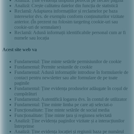
Analiză: Ține evidența timpului petrecut pe fiecare pagină
Analiză: Crește calitatea datelor din funcția de statistică
Reclamă: Adaptarea informațiilor și reclamelor pe baza
intereselor dvs. de exemplu conform conținuturilor vizitate
anterior. (În prezent nu folosim targeting cookie-uri sau
cookie-uri de semnalare)
Reclamă: Adună informații identificabile personal cum ar fi
numele sau locația
Acest site web va
Fundamental: Ține minte setările permisiunilor de cookie
Fundamental: Permite sesiunile de cookie
Fundamental: Adună informațiile introduse în formularele de
contact pentru newsletter sau alte formulare de pe toate
paginile
Fundamental: Ține evidența produselor adăugate în coșul de
cumpărături
Fundamental: Autentifică logarea dvs. în contul de utilizator
Fundamental: Ține minte limba pe care ați selectat-o
Funcționalitate: Ține minte setările de social media
Funcționalitate: Ține minte țara și regiunea selectată
Analiză: Ține evidența paginilor vizitate și a interacțiunilor
întreprinse
Analiză: Ține evidența locației și regiunii baza pe numărul