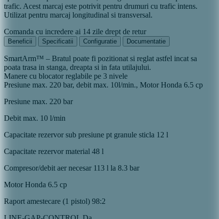
trafic. Acest marcaj este potrivit pentru drumuri cu trafic intens.
Utilizat pentru marcaj longitudinal si transversal.
Comanda cu incredere ai 14 zile drept de retur
Beneficii
Specificatii
Configuratie
Documentatie
SmartArm™ – Bratul poate fi pozitionat si reglat astfel incat sa
poata trasa in stanga, dreapta si in fata utilajului.
Manere cu blocator reglabile pe 3 nivele
Presiune max. 220 bar, debit max. 10l/min., Motor Honda 6.5 cp
Presiune max.
220 bar
Debit max.
10 l/min
Capacitate rezervor sub presiune pt granule sticla
12 l
Capacitate rezervor material
48 l
Compresor/debit aer necesar
113 l la 8.3 bar
Motor Honda
6.5 cp
Raport amestecare (1 pistol)
98:2
LINE-GAP-CONTROL
Da