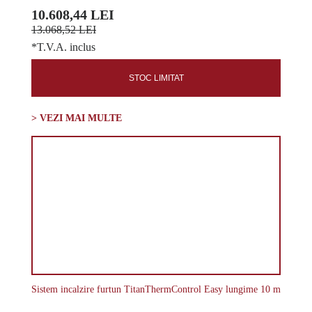
10.608,44 LEI
13.068,52 LEI
*T.V.A. inclus
STOC LIMITAT
> VEZI MAI MULTE
Sistem incalzire furtun TitanThermControl Easy lungime 10 m