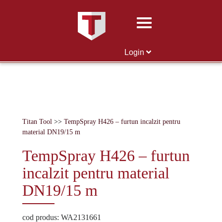
Skip
to
content
Login
Titan Tool
>>
TempSpray H426 – furtun incalzit pentru
material DN19/15 m
TempSpray H426 – furtun
incalzit pentru material
DN19/15 m
cod produs: WA2131661