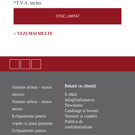
*T.V.A. inclus
STOC LIMITAT
> VEZI MAI MULTE
Relatii cu clientii
Sisteme airless – motor
electric
E-Mail:
info@italiastar.ro
Sisteme airless – motor
Newsletter
termic
Cataloage si brosuri
Echipamente pentru
Termeni si conditii
Politica de
vopsit cu joasa presiune
confidentialitate
Echipamente pentru