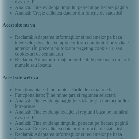
dvs. de IP
Analiză: Ține evidența timpului petrecut pe fiecare pagină
Analiză: Crește calitatea datelor din funcția de statistică
Acest site nu va
Reclamă: Adaptarea informațiilor și reclamelor pe baza
intereselor dvs. de exemplu conform conținuturilor vizitate
anterior. (În prezent nu folosim targeting cookie-uri sau
cookie-uri de semnalare)
Reclamă: Adună informații identificabile personal cum ar fi
numele sau locația
Acest site web va
Funcționalitate: Ține minte setările de social media
Funcționalitate: Ține minte țara și regiunea selectată
Analiză: Ține evidența paginilor vizitate și a interacțiunilor
întreprinse
Analiză: Ține evidența locației și regiunii baza pe numărul
dvs. de IP
Analiză: Ține evidența timpului petrecut pe fiecare pagină
Analiză: Crește calitatea datelor din funcția de statistică
Reclamă: Adaptarea informațiilor și reclamelor pe baza