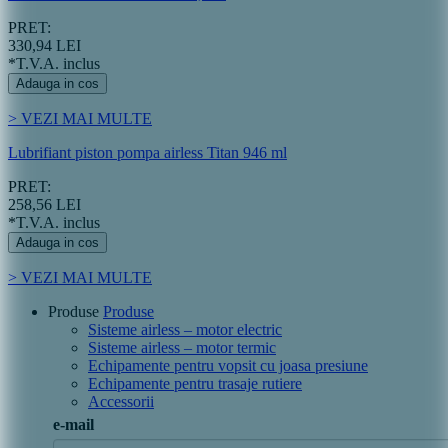
PRET:
330,94 LEI
*T.V.A. inclus
Adauga in cos
> VEZI MAI MULTE
Lubrifiant piston pompa airless Titan 946 ml
PRET:
258,56 LEI
*T.V.A. inclus
Adauga in cos
> VEZI MAI MULTE
Produse
Produse
Sisteme airless – motor electric
Sisteme airless – motor termic
Echipamente pentru vopsit cu joasa presiune
Echipamente pentru trasaje rutiere
Accessorii
e-mail