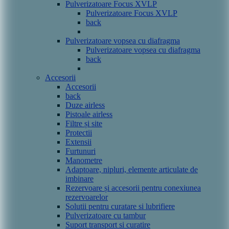
Pulverizatoare Focus XVLP
Pulverizatoare Focus XVLP
back
Pulverizatoare vopsea cu diafragma
Pulverizatoare vopsea cu diafragma
back
Accesorii
Accesorii
back
Duze airless
Pistoale airless
Filtre și site
Protectii
Extensii
Furtunuri
Manometre
Adaptoare, nipluri, elemente articulate de
imbinare
Rezervoare și accesorii pentru conexiunea
rezervoarelor
Solutii pentru curatare si lubrifiere
Pulverizatoare cu tambur
Suport transport si curatire