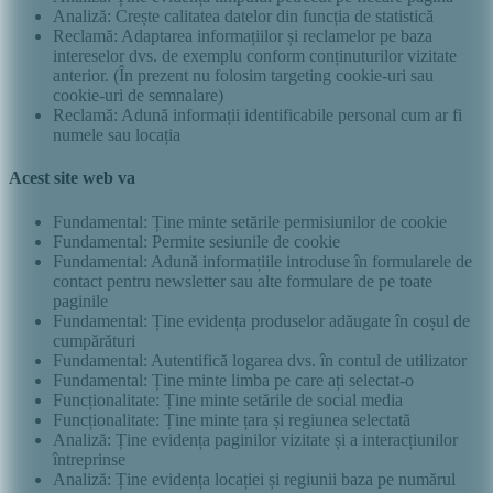
Analiză: Crește calitatea datelor din funcția de statistică
Reclamă: Adaptarea informațiilor și reclamelor pe baza
intereselor dvs. de exemplu conform conținuturilor vizitate
anterior. (În prezent nu folosim targeting cookie-uri sau
cookie-uri de semnalare)
Reclamă: Adună informații identificabile personal cum ar fi
numele sau locația
Acest site web va
Fundamental: Ține minte setările permisiunilor de cookie
Fundamental: Permite sesiunile de cookie
Fundamental: Adună informațiile introduse în formularele de
contact pentru newsletter sau alte formulare de pe toate
paginile
Fundamental: Ține evidența produselor adăugate în coșul de
cumpărături
Fundamental: Autentifică logarea dvs. în contul de utilizator
Fundamental: Ține minte limba pe care ați selectat-o
Funcționalitate: Ține minte setările de social media
Funcționalitate: Ține minte țara și regiunea selectată
Analiză: Ține evidența paginilor vizitate și a interacțiunilor
întreprinse
Analiză: Ține evidența locației și regiunii baza pe numărul