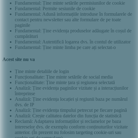
Fundamental: Ține minte setările permisiunilor de cookie
Fundamental: Permite sesiunile de cookie
Fundamental: Adună informațiile introduse în formularele de
contact pentru newsletter sau alte formulare de pe toate
paginile
Fundamental: Ține evidența produselor adăugate în coșul de
cumpărături
Fundamental: Autentifică logarea dvs. în contul de utilizator
Fundamental: Ține minte limba pe care ați selectat-o
Acest site nu va
Ține minte detaliile de login
Funcționalitate: Ține minte setările de social media
Funcționalitate: Ține minte țara și regiunea selectată
Analiză: Ține evidența paginilor vizitate și a interacțiunilor
întreprinse
Analiză: Ține evidența locației și regiunii baza pe numărul
dvs. de IP
Analiză: Ține evidența timpului petrecut pe fiecare pagină
Analiză: Crește calitatea datelor din funcția de statistică
Reclamă: Adaptarea informațiilor și reclamelor pe baza
intereselor dvs. de exemplu conform conținuturilor vizitate
anterior. (În prezent nu folosim targeting cookie-uri sau
cookie-uri de semnalare)