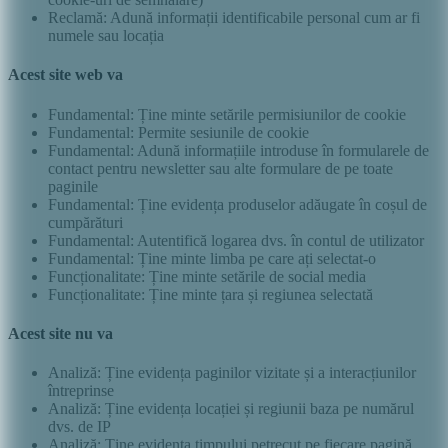
Reclamă: Adună informații identificabile personal cum ar fi
numele sau locația
Acest site web va
Fundamental: Ține minte setările permisiunilor de cookie
Fundamental: Permite sesiunile de cookie
Fundamental: Adună informațiile introduse în formularele de
contact pentru newsletter sau alte formulare de pe toate
paginile
Fundamental: Ține evidența produselor adăugate în coșul de
cumpărături
Fundamental: Autentifică logarea dvs. în contul de utilizator
Fundamental: Ține minte limba pe care ați selectat-o
Funcționalitate: Ține minte setările de social media
Funcționalitate: Ține minte țara și regiunea selectată
Acest site nu va
Analiză: Ține evidența paginilor vizitate și a interacțiunilor
întreprinse
Analiză: Ține evidența locației și regiunii baza pe numărul
dvs. de IP
Analiză: Ține evidența timpului petrecut pe fiecare pagină