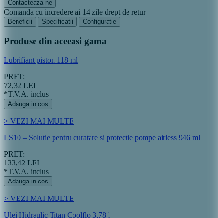
Contacteaza-ne
Comanda cu incredere ai 14 zile drept de retur
Beneficii
Specificatii
Configuratie
Produse din aceeasi gama
Lubrifiant piston 118 ml
PRET:
72,32 LEI
*T.V.A. inclus
Adauga in cos
> VEZI MAI MULTE
LS10 – Solutie pentru curatare si protectie pompe airless 946 ml
PRET:
133,42 LEI
*T.V.A. inclus
Adauga in cos
> VEZI MAI MULTE
Ulei Hidraulic Titan Coolflo 3,78 l