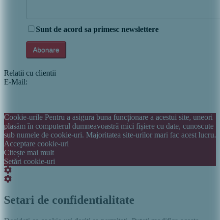
Sunt de acord sa primesc newslettere
Relatii cu clientii
E-Mail:
info@italiastar.ro
Newsletter
Cataloage si brosuri
Termeni si conditii
Politica de confidentialitate
Cookie-urile Pentru a asigura buna funcționare a acestui site, uneori
plasăm în computerul dumneavoastră mici fișiere cu date, cunoscute
sub numele de cookie-uri. Majoritatea site-urilor mari fac acest lucru.
Acceptare cookie-uri
Citește mai mult
Setări cookie-uri
Setări
cookie
Setări
box
cookie
box
Setari de confidentialitate