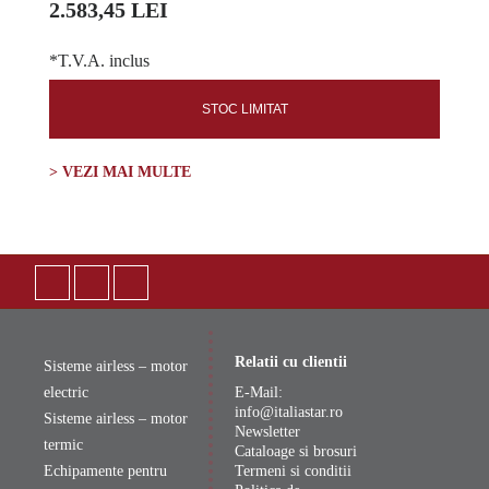
2.583,45 LEI
*T.V.A. inclus
STOC LIMITAT
> VEZI MAI MULTE
Relatii cu clientii
Sisteme airless – motor
electric
E-Mail:
info@italiastar.ro
Sisteme airless – motor
Newsletter
termic
Cataloage si brosuri
Echipamente pentru
Termeni si conditii